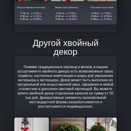
Искусственная литая хвоя
Живая хвоя (нобилис)
Плетеная лоза и хвоя
D 40 см -
от 8 000 р.
D 40 см -
от 9 000 р.
D 40см -
от 7 000 р.
D 60 см -
от 11 000 р.
D 60 см -
от 14 000 р.
D 60см -
от 10 000 р.
D 80 см -
от 16 000 р.
D 80 см -
от 20 000 р.
D 80см -
от 15 000 р.
Другой хвойный
декор
Помимо традиционных гирлянд и венков, в нашем
ассортименте хвойного декора есть всевозможные сваги,
подвесы, настенные композиции и шары для украшения
интерьера и экстерьера. Декор может быть выполнен из
натуральной или искусственной хвои, оформлен в любой
стилистике и дополнен световой гирляндой. Вы можете
купить хвойный декор отдельным заказом на сумму от 50
тыс.руб. Декоративные элементы произвольной
нестандартной формы разрабатываются и
рассчитываются индивидуально.