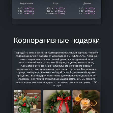
Фигуры и елки
Шары
Деревья
h 1.5 -
от 30 000 р.
d 50 см -
от 18 000 р.
h 1.5 -
от 15 000 р.
h 2.0 -
от 50 000 р.
d 80 см -
от 30 000 р.
h 2.0 -
от 20 000 р.
h 2.5 -
от 90 000 р.
d 120 см -
от 65 000 р.
h 2.5 -
от 30 000 р.
Корпоративные подарки
Порадуйте своих коллег и партнеров необычными корпоративными
подарками ручной работы от декораторов GREEN LAND. Хвойные
композиции, венки и настенный декор из натуральной или
искусственной хвои, ароматной корицы и декоративных ягод.
Ароматические свечи из натурального кокосового воска и
аромамасел, - пожалуй самый новогодний подарок! Мандарины,
корица, имбирное печенье - выбирайте свой уникальный аромат
праздника. Все подарки могут быть дополнены брендированной
упаковкой, лентами и открытками Вашей компании. Вы можете
купить корпоративные подарки отдельным заказом на сумму от 50
тыс.руб.