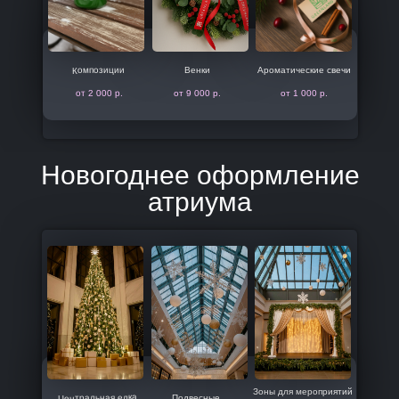
Композиции
Венки
Ароматические свечи
от 2 000 р.
от 9 000 р.
от 1 000 р.
Новогоднее оформление
атриума
Зоны для мероприятий
Центральная елка
Подвесные