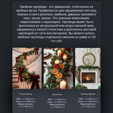
Хвойная гирлянда - это украшение, сплетенное из
хвойных веток. Применяется для оформления лестниц,
барных стоек и ресепшн, каминов, дверных проемов и
окон, часов, зеркал. Это длинная композиция,
закрепляемая стационарно. Гирлянда может быть
выполнена из натуральной или искусственной хвои,
оформлена в любой стилистике и дополнена световой
гирляндой (от сети или батареек). Вы можете купить
хвойные гирлянды отдельным заказом на сумму от 50
тыс.руб.
Классическая
Асимметричная
Акцентная
ПВХ -
от 5 900 р./м.п
ПВХ -
от 5 900 р./м.п
ПВХ -
от 4 900 р./м.п
Литая -
от 9 900 р./м.п
Литая -
от 9 900 р./м.п
Литая -
от 8 900 р./м.п
Живая (нобилис)
Живая (нобилис)
Живая (нобилис)
-
от 17 400 р./м.п
-
от 17 400 р./м.п
-
от 16 400 р./м.п