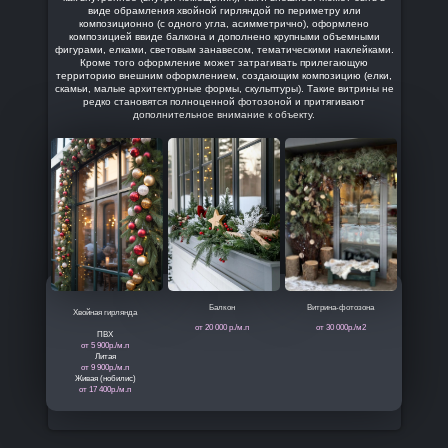
виде обрамления хвойной гирляндой по периметру или
композиционно (с одного угла, асимметрично), оформлено
композицией ввиде балкона и дополнено крупными объемными
фигурами, елками, световым занавесом, тематическими наклейками.
Кроме того оформление может затрагивать прилегающую
территорию внешним оформлением, создающим композицию (елки,
скамьи, малые архитектурные формы, скульптуры). Такие витрины не
редко становятся полноценной фотозоной и притягивают
дополнительное внимание к объекту.
Балкон
Витрина-фотозона
Хвойная гирлянда
от 20 000 р./м.п
от 30 000р./м2
ПВХ
от 5 900р./м.п
Литая
от 9 900р./м.п
Живая (нобилис)
от 17 400р./м.п